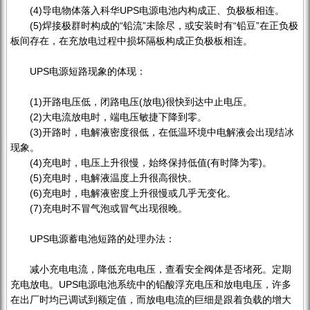
(4)导电物体落入科华UPS电源电池内构成正、负极板相连。
(5)焊接极群时构成的“铅流”未除尽，或安装时有“铅豆”在正负极
板间存在，在充放电过程中损坏隔板构成正负极板相连。
UPS电源短路现象的体现：
(1)开路电压低，闭路电压(放电)很快到达中止电压。
(2)大电流放电时，端电压敏捷下降到零。
(3)开路时，电解液密度很低，在低温环境中电解液会出现结冰
现象。
(4)充电时，电压上升很慢，始终保持低值(有时降为零)。
(5)充电时，电解液温度上升很高很快。
(6)充电时，电解液密度上升很慢或几乎无变化。
(7)充电时不冒气泡或冒气出现很晚。
UPS电源蓄电池短路的处理办法：
减小充电电流，降低充电电压，查看安全阀体是否堵死。定期
充电放电。UPS电源电池系统中的铅酸浮充电压和放电电压，许多
在出厂时均已调试到额定值，而放电电流的巨细是跟着负载的增大