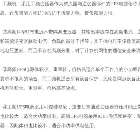
工频机：采用工频变压器作为整流器与逆变器部件的UPS电源俗称
靠、过负荷能力和抗冲击抗干扰能力强、带负载能力强。
②高频
科华UPS
电源不带隔离变压器，其输出零线存在高频电流，主
和高频逆变器脉动电流、负载的谐波干扰等，其干扰电压不仅数值高
地电压更低，而且不存在高频分量，对于计算机网络的通信安全来
③高频UPS电源体积小、重量轻，价格低适合单个工作点的小功率
要求不很高的场合。而工频机适合所有设备保护，无论是网点设备还是
机有体积大、重量重、价格高等缺点。
④工频UPS电源采用可控硅整流，逆变后需通过变压器升压才能正
也比较大，适合大功率供电。高频UPS电源采用IGBT整流和逆变
器，因此体积也比较小，适合小功率供电使用。