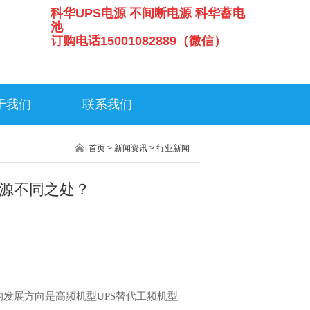
科华UPS电源 不间断电源 科华蓄电
池
订购电话15001082889（微信）
于我们
联系我们
首页
>
新闻资讯
>
行业新闻
电源不同之处？
S的发展方向是高频机型UPS替代工频机型