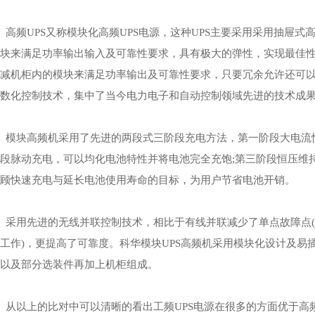
高频UPS又称模块化高频UPS电源，这种UPS主要采用采用抽屉式
块来满足功率输出输入及可靠性要求，具有极大的弹性，实现最佳
减机柜内的模块来满足功率输出及可靠性要求，只要冗余允许还可
数化控制技术，集中了当今电力电子和自动控制领域先进的技术成果
模块高频机采用了先进的两段式三阶段充电方法，第一阶段大电流恒
段脉动充电，可以均化电池特性并将电池完全充饱;第三阶段恒压维
顾快速充电与延长电池使用寿命的目标，为用户节省电池开销。
采用先进的无线并联控制技术，相比于有线并联减少了单点故障点
工作)，更提高了可靠度。
科华模块UPS
高频机采用模块化设计及易插
以及部分选装件再加上机柜组成。
从以上的比对中可以清晰的看出工频UPS电源在很多的方面优于高