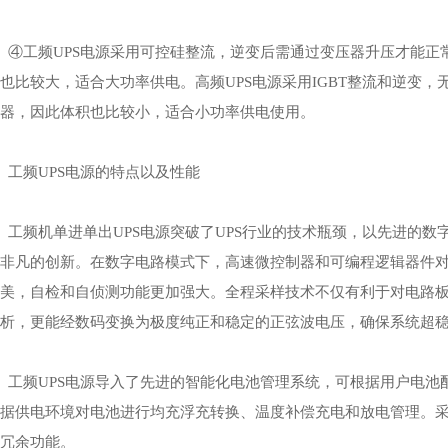
④工频UPS电源采用可控硅整流，逆变后需通过变压器升压才能正
也比较大，适合大功率供电。高频UPS电源采用IGBT整流和逆变
器，因此体积也比较小，适合小功率供电使用。
工频UPS电源的特点以及性能
工频机单进单出UPS电源突破了UPS行业的技术瓶颈，以先进的数
非凡的创新。在数字电路模式下，高速微控制器和可编程逻辑器件
美，自检和自侦测功能更加强大。全程采样技术不仅有利于对电路
析，更能经数码变换为极度纯正和稳定的正弦波电压，确保系统超
工频UPS电源导入了先进的智能化电池管理系统，可根据用户电池
据供电环境对电池进行均充浮充转换、温度补偿充电和放电管理。采
冗余功能。