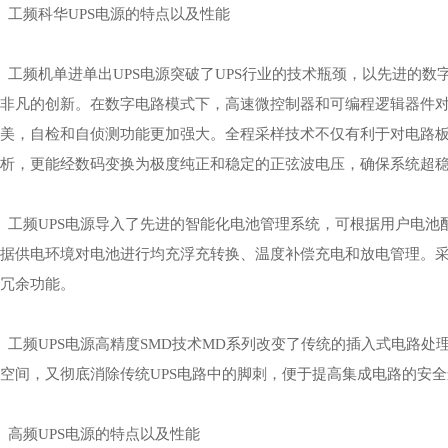
工频
科华UPS电源
的特点以及性能
工频机单进单出UPS电源突破了UPS行业的技术瓶颈，以先进的数
非凡的创新。在数字电路模式下，高速微控制器和可编程逻辑器件
美，自检和自侦测功能更加强大。全程采样技术不仅有利于对电路
析，更能经数码变换为极度纯正和稳定的正弦波电压，确保系统超
工频UPS电源导入了先进的智能化电池管理系统，可根据用户电池
据供电环境对电池进行均充浮充转换、温度补偿充电和放电管理。采
冗余功能。
工频UPS电源高精度SMD技术MD系列改变了传统的插入式电路处
空间，又彻底消除传统UPS电路中的脚刺，便于提高集成电路的安
高频UPS电源的特点以及性能