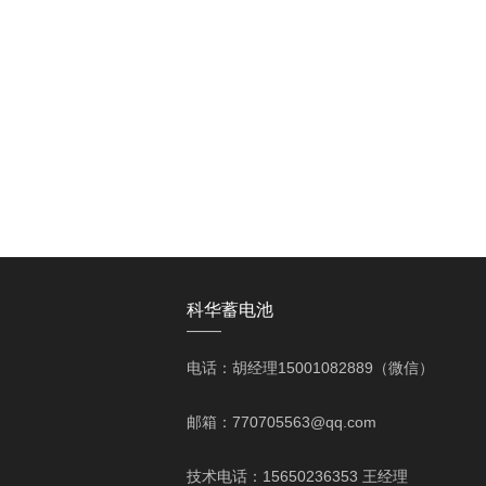
科华蓄电池
——
电话：胡经理15001082889（微信）
邮箱：770705563@qq.com
技术电话：15650236353 王经理