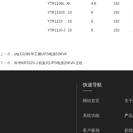
YTR1106L-J
6
4.8
192
YTR1110S
10
8
192
YTR1110
10
8
192
YTR1110-J
10
8
192
上一条：
ytg3110科华工频UPS电源10KVA
下一条：
科华KR3320-J 机架式UPS电源20KVA 主机
快速导航
——
网站首页
关于
系统功能
产
品
客户案例
新闻