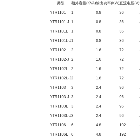
类型
额外容量(KVA)
输出功率(KW)
直流电压(V)
YTR1101
1
0.8
36
YTR1101-J
1
0.8
36
YTR1101L
1
0.8
36
YTR1101L-J
1
0.8
36
YTR1102
2
1.6
72
YTR1102-J
2
1.6
72
YTR1102L
2
1.6
72
YTR1102L-J
2
1.6
72
YTR1103
3
2.4
96
YTR1103-J
3
2.4
96
YTR1103L
3
2.4
96
YTR1103L-J
3
2.4
96
YTR1106
6
4.8
192
YTR1106L
6
4.8
192