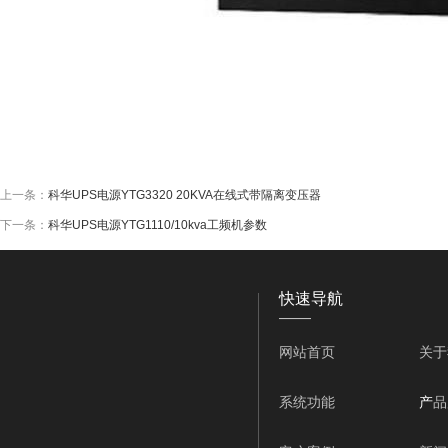
上一条：
科华UPS电源YTG3320 20KVA在线式带隔离变压器
下一条：
科华UPS电源YTG1110/10kva工频机参数
快速导航
——
网站首页
关于
系统功能
产
品