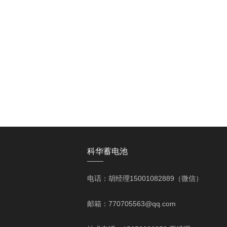
科华蓄电池
——
电话：胡经理15001082889（微信）
邮箱：770705563@qq.com